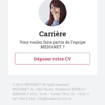
Carrière
Vous voulez faire partie de l'equipe
MEDIANET ?
Déposer votre CV
© 2016 MEDIANET All rights reserved.
MEDIANET Av. Hédi Nouira, Résidence MAYA D1
ENNASR II 2037, Tunis - Tunisie Tél.(L.G) : +216 71
827 484 E-Mail :
info@medianet.com.tn