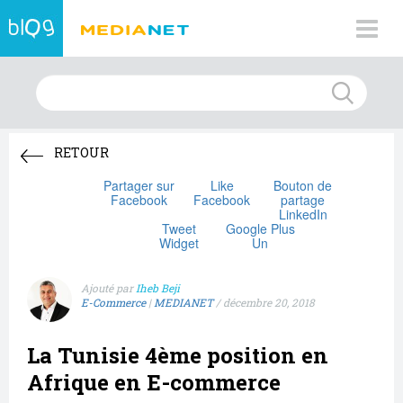
RETOUR
Partager sur
Like
Bouton de
Facebook
Facebook
partage
LinkedIn
Tweet
Google Plus
Widget
Un
Ajouté par
Iheb Beji
E-Commerce
|
MEDIANET
/
décembre 20, 2018
La Tunisie 4ème position en
Afrique en E-commerce