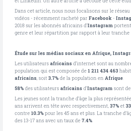
et LinkedIn. Un autre article a découlé de cette étu
Dans cet article, nous nous focalisons sur le réseau
vidéos - récemment racheté par
Facebook
-
Insta
2018 sur les abonnés africains d’
Instagram
portent 
genre et leur répartition par rapport à leur tranche 
Étude sur les médias sociaux en Afrique, Instagra
Les utilisateurs
africains
d’internet sont au nombr
population qui est composée de
1 211 434 463
habit
africains
, soit
3.7%
de la population en
Afrique
.
58%
des utilisateurs
africains
d’
Instagram
sont d
Les jeunes sont la tranche d’âge la plus représenté
ans arrivent en tête avec respectivement,
37%
et
33
contre
10.3%
pour les 45 ans et plus. La tranche d’
des 13-17 ans avec un taux de
7.4%
.