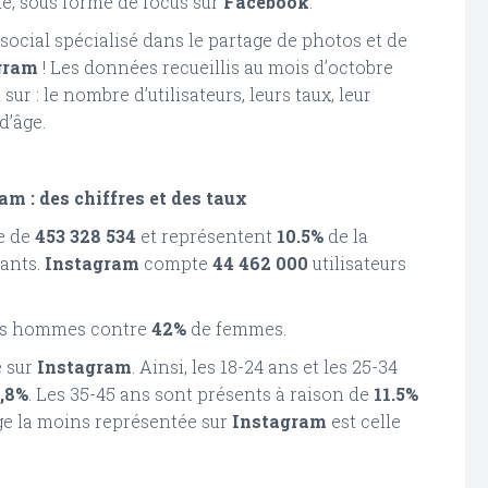
de, sous forme de focus sur
Facebook
.
 social spécialisé dans le partage de photos et de
gram
! Les données recueillis au mois d’octobre
sur : le nombre d’utilisateurs, leurs taux, leur
d’âge.
m : des chiffres et des taux
e de
453 328 534
et représentent
10.5%
de la
ants.
Instagram
compte
44 462 000
utilisateurs
es hommes contre
42%
de femmes.
e sur
Instagram
. Ainsi, les 18-24 ans et les 25-34
,8%
. Les 35-45 ans sont présents à raison de
11.5%
âge la moins représentée sur
Instagram
est celle