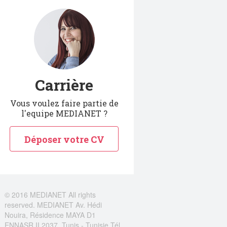
Carrière
Vous voulez faire partie de
l'equipe MEDIANET ?
Déposer votre CV
© 2016 MEDIANET All rights
reserved. MEDIANET Av. Hédi
Nouira, Résidence MAYA D1
ENNASR II 2037, Tunis - Tunisie Tél.