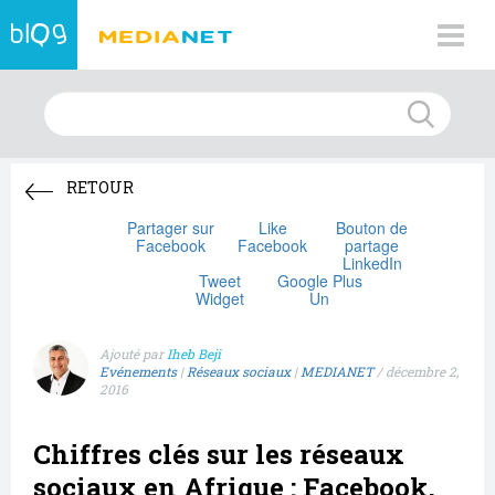
RETOUR
Partager sur
Like
Bouton de
Facebook
Facebook
partage
LinkedIn
Tweet
Google Plus
Widget
Un
Ajouté par
Iheb Beji
Evénements
|
Réseaux sociaux
|
MEDIANET
/
décembre 2,
2016
Chiffres clés sur les réseaux
sociaux en Afrique : Facebook,