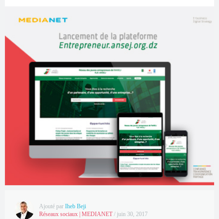
Ajouté par
Iheb Beji
Réseaux sociaux
|
MEDIANET
/
juin 30, 2017