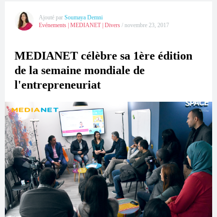
Ajouté par
Soumaya Demni
Evénements
|
MEDIANET
|
Divers
/
novembre 23, 2017
MEDIANET célèbre sa 1ère édition
de la semaine mondiale de
l'entrepreneuriat